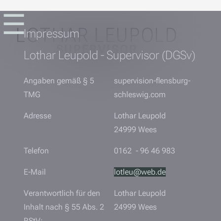
☰
LOTHAR LEUPOLD
Impressum
SUPERVISOR
Lothar Leupold - Supervisor (DGSv)
DGSV
Angaben gemäß § 5
supervision-flensburg-
TMG
schleswig.com
Adresse
Lothar Leupold
24999 Wees
Telefon
0162 - 96 46 983
E-Mail
lotleu@web.de
Verantwortlich für den
Lothar Leupold
Inhalt nach § 55 Abs. 2
24999 Wees
RStV: