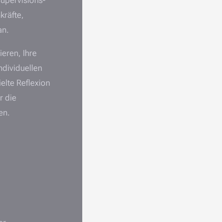
kräfte,
an.
ieren, Ihre
ndividuellen
elte Reflexion
r die
en.