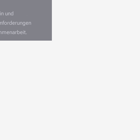
in und
Anforderungen
ammenarbeit.
Zur Person
Kontakt
um