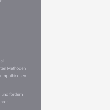
er
ial
hrten Methoden
d empathischen
ng und fördern
Ihrer